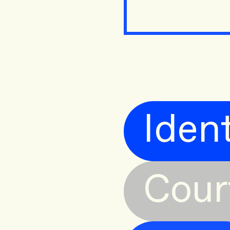
Ident
Cour